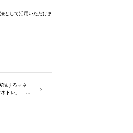
法として活用いただけま
実現するマネ
マネトレ」 新
,480円～