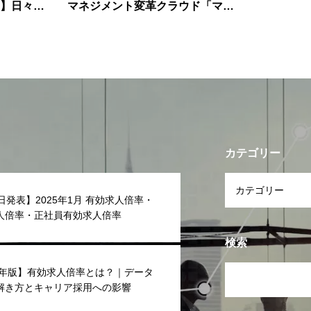
】日々の
マネジメント変革クラウド「マネ
活用（住
トレ」 新プランを提供開始！／
月額2,480円～
カテゴリー
日発表】2025年1月 有効求人倍率・
人倍率・正社員有効求人倍率
検索
25年版】有効求人倍率とは？｜データ
解き方とキャリア採用への影響