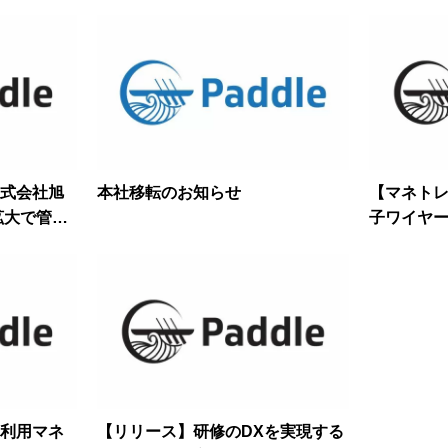
式会社旭
本社移転のお知らせ
【マネト
拡大で管理
子ワイヤ
 伴走型の
ループ）
— 次のマ
利用マネ
【リリース】研修のDXを実現する