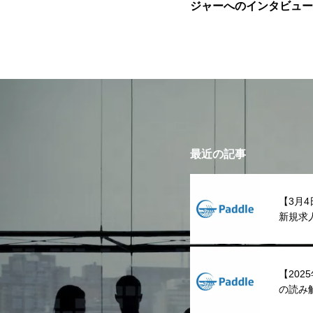
ジャーへのインタビュー
マネジメントにコーチを
友電工グループ）
最近の記事
【3月4
新規求
【20
の読み